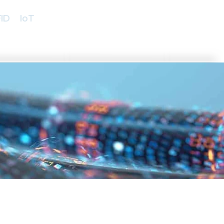
ID
IoT