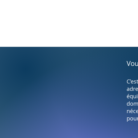
Vou
C’es
adre
équi
domi
néce
pour